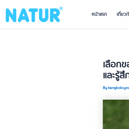
Skip
to
หน้าแรก
เกี่ยวก
content
เลือกข
และรู้สึ
By
bangkoksyn