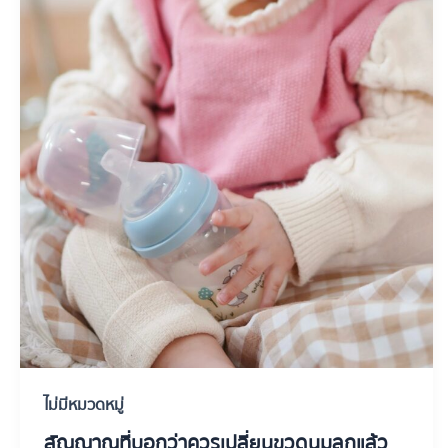
ไม่มีหมวดหมู่
สัญญาณที่บอกว่าควรเปลี่ยนขวดนมลูกแล้ว