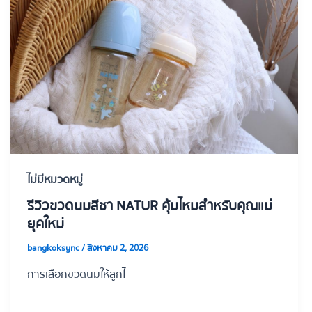
ไม่มีหมวดหมู่
รีวิวขวดนมสีชา NATUR คุ้มไหมสำหรับคุณแม่
ยุคใหม่
bangkoksync
/
สิงหาคม 2, 2026
การเลือกขวดนมให้ลูกไ