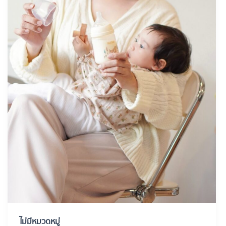
ไม่มีหมวดหมู่