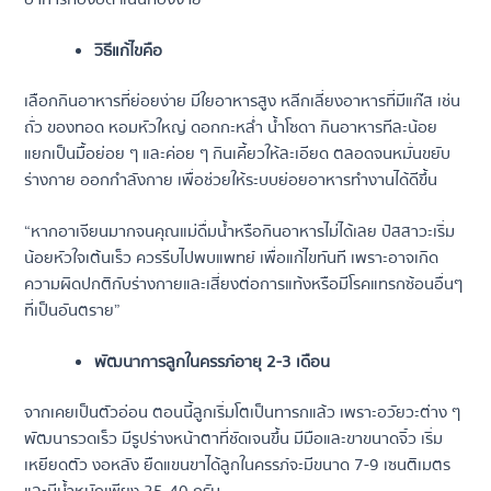
วิธีแก้ไขคือ
เลือกกินอาหารที่ย่อยง่าย มีใยอาหารสูง หลีกเลี่ยงอาหารที่มีแก๊ส เช่น
ถั่ว ของทอด หอมหัวใหญ่ ดอกกะหล่ำ น้ำโซดา กินอาหารทีละน้อย
แยกเป็นมื้อย่อย ๆ และค่อย ๆ กินเคี้ยวให้ละเอียด ตลอดจนหมั่นขยับ
ร่างกาย ออกกำลังกาย เพื่อช่วยให้ระบบย่อยอาหารทำงานได้ดีขึ้น
“หากอาเจียนมากจนคุณแม่ดื่มน้ำหรือกินอาหารไม่ได้เลย ปัสสาวะเริ่ม
น้อยหัวใจเต้นเร็ว ควรรีบไปพบแพทย์ เพื่อแก้ไขทันที เพราะอาจเกิด
ความผิดปกติกับร่างกายและเสี่ยงต่อการแท้งหรือมีโรคแทรกซ้อนอื่นๆ
ที่เป็นอันตราย”
พัฒนาการลูกในครรภ์อายุ 2-3 เดือน
จากเคยเป็นตัวอ่อน ตอนนี้ลูกเริ่มโตเป็นทารกแล้ว เพราะอวัยวะต่าง ๆ
พัฒนารวดเร็ว มีรูปร่างหน้าตาที่ชัดเจนขึ้น มีมือและขาขนาดจิ๋ว เริ่ม
เหยียดตัว งอหลัง ยืดแขนขาได้ลูกในครรภ์จะมีขนาด 7-9 เซนติเมตร