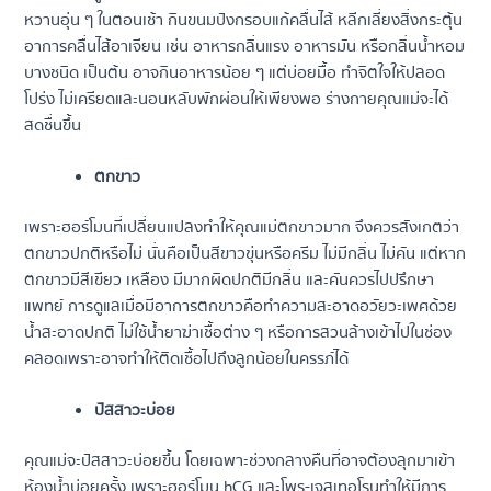
หวานอุ่น ๆ ในตอนเช้า กินขนมปังกรอบแก้คลื่นไส้ หลีกเลี่ยงสิ่งกระตุ้น
อาการคลื่นไส้อาเจียน เช่น อาหารกลิ่นแรง อาหารมัน หรือกลิ่นน้ำหอม
บางชนิด เป็นต้น อาจกินอาหารน้อย ๆ แต่บ่อยมื้อ ทำจิตใจให้ปลอด
โปร่ง ไม่เครียดและนอนหลับพักผ่อนให้เพียงพอ ร่างกายคุณแม่จะได้
สดชื่นขึ้น
ตกขาว
เพราะฮอร์โมนที่เปลี่ยนแปลงทำให้คุณแม่ตกขาวมาก จึงควรสังเกตว่า
ตกขาวปกติหรือไม่ นั่นคือเป็นสีขาวขุ่นหรือครีม ไม่มีกลิ่น ไม่คัน แต่หาก
ตกขาวมีสีเขียว เหลือง มีมากผิดปกติมีกลิ่น และคันควรไปปรึกษา
แพทย์ การดูแลเมื่อมีอาการตกขาวคือทำความสะอาดอวัยวะเพศด้วย
น้ำสะอาดปกติ ไม่ใช้น้ำยาฆ่าเชื้อต่าง ๆ หรือการสวนล้างเข้าไปในช่อง
คลอดเพราะอาจทำให้ติดเชื้อไปถึงลูกน้อยในครรภ์ได้
ปัสสาวะบ่อย
คุณแม่จะปัสสาวะบ่อยขึ้น โดยเฉพาะช่วงกลางคืนที่อาจต้องลุกมาเข้า
ห้องน้ำบ่อยครั้ง เพราะฮอร์โมน hCG และโพร-เจสเทอโรนทำให้มีการ