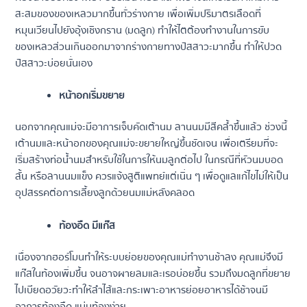
สะสมของของเหลวมากขึ้นทั่วร่างกาย เพื่อเพิ่มปริมาตรเลือดที่
หมุนเวียนไปยังอุ้งเชิงกราน (มดลูก) ทำให้ไตต้องทำงานในการขับ
ของเหลวส่วนเกินออกมาจากร่างกายทางปัสสาวะมากขึ้น ทำให้ปวด
ปัสสาวะบ่อยนั่นเอง
หน้าอกเริ่มขยาย
นอกจากคุณแม่จะมีอาการเจ็บคัดเต้านม ลานนมมีสีคล้ำขึ้นแล้ว ช่วงนี้
เต้านมและหน้าอกของคุณแม่จะขยายใหญ่ขึ้นชัดเจน เพื่อเตรียมที่จะ
เริ่มสร้างท่อน้ำนมสำหรับใช้ในการให้นมลูกต่อไป ในกรณีที่หัวนมบอด
สั้น หรือลานนมแข็ง ควรแจ้งสูติแพทย์แต่เนิ่น ๆ เพื่อดูแลแก้ไขไม่ให้เป็น
อุปสรรคต่อการเลี้ยงลูกด้วยนมแม่หลังคลอด
ท้องอืด มีแก๊ส
เนื่องจากฮอร์โมนทำให้ระบบย่อยของคุณแม่ทำงานช้าลง คุณแม่จึงมี
แก๊สในท้องเพิ่มขึ้น จนอาจผายลมและเรอบ่อยขึ้น รวมถึงมดลูกที่ขยาย
ไปเบียดอวัยวะทำให้ลำไส้และกระเพาะอาหารย่อยอาหารได้ช้าจนมี
อาการท้องอืด แน่นท้องง่าย