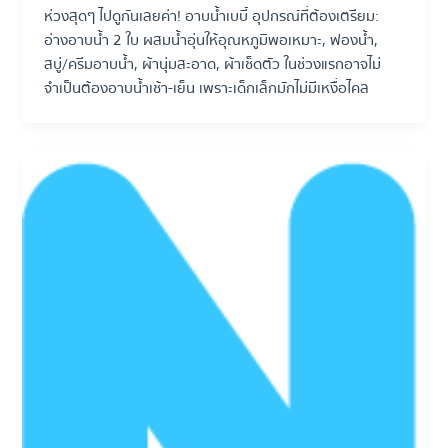
ห่วงสุดๆ ไปดูกันเลยค่า! อาบน้ำเบบี๋ อุปกรณ์ที่ต้องเตรียม:
อ่างอาบน้ำ 2 ใบ ผสมน้ำอุ่นให้อุณหภูมิพอเหมาะ, ฟองน้ำ,
สบู่/ครีมอาบน้ำ, ผ้านุ่มสะอาด, ผ้าเช็ดตัว ในช่วงแรกอาจไม่
จำเป็นต้องอาบน้ำเช้า-เย็น เพราะเด็กเล็กมักไม่มีเหงื่อไคล