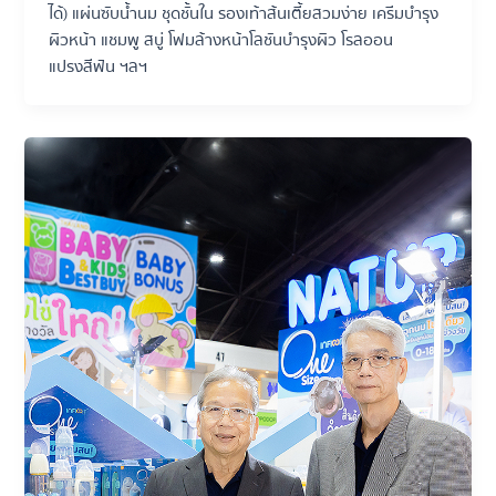
ได้) แผ่นซับน้ำนม ชุดชั้นใน รองเท้าส้นเตี้ยสวมง่าย เครีมบำรุง
ผิวหน้า แชมพู สบู่ โฟมล้างหน้าโลชันบำรุงผิว โรลออน
แปรงสีฟัน ฯลฯ